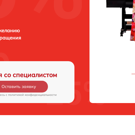
 желанию
бращения
я со специалистом
Оставить заявку
есь c
политикой конфиденциальности