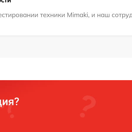
сти
тировании техники Mimaki, и наш сотруд
ция?