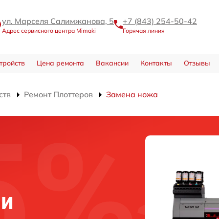
ул. Марселя Салимжанова, 5
+7 (843) 254-50-42
Адрес сервисного центра Mimaki
Горячая линия
тройств
Цена ремонта
Вакансии
Контакты
Отзывы
ств
Ремонт Плоттеров
Замена ножа
ни